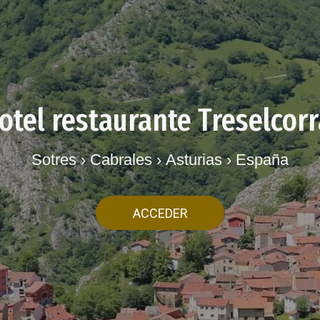
otel restaurante Treselcorr
Sotres › Cabrales › Asturias › España
ACCEDER