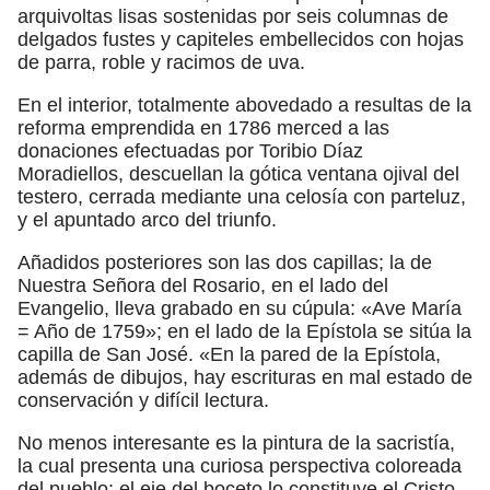
arquivoltas lisas sostenidas por seis columnas de
delgados fustes y capiteles embellecidos con hojas
de parra, roble y racimos de uva.
En el interior, totalmente abovedado a resultas de la
reforma emprendida en 1786 merced a las
donaciones efectuadas por Toribio Díaz
Moradiellos, descuellan la gótica ventana ojival del
testero, cerrada mediante una celosía con parteluz,
y el apuntado arco del triunfo.
Añadidos posteriores son las dos capillas; la de
Nuestra Señora del Rosario, en el lado del
Evangelio, lleva grabado en su cúpula: «Ave María
= Año de 1759»; en el lado de la Epístola se sitúa la
capilla de San José. «En la pared de la Epístola,
además de dibujos, hay escrituras en mal estado de
conservación y difícil lectura.
No menos interesante es la pintura de la sacristía,
la cual presenta una curiosa perspectiva coloreada
del pueblo: el eje del boceto lo constituye el Cristo