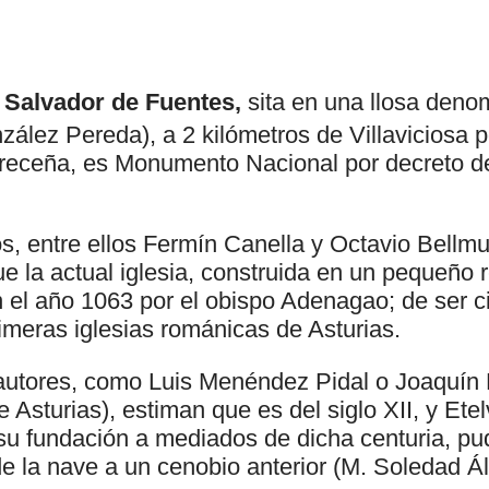
n Salvador de Fuentes,
sita en una llosa deno
ález Pereda), a 2 kilómetros de Villaviciosa p
receña, es Monumento Nacional por decreto de
s, entre ellos Fermín Canella y Octavio Bellmu
 la actual iglesia, construida en un pequeño re
 el año 1063 por el obispo Adenagao; de ser ci
imeras iglesias románicas de Asturias.
 autores, como Luis Menéndez Pidal o Joaquí
de Asturias), estiman que es del siglo XII, y Et
su fundación a mediados de dicha centuria, pud
de la nave a un cenobio anterior (M. Soledad Ál