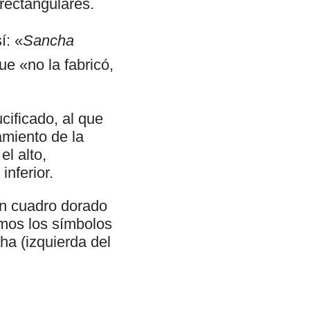
rectangulares.
í: «
Sancha
e «no la fabricó,
cificado, al que
amiento de la
el alto,
inferior.
 un cuadro dorado
emos los símbolos
ha (izquierda del