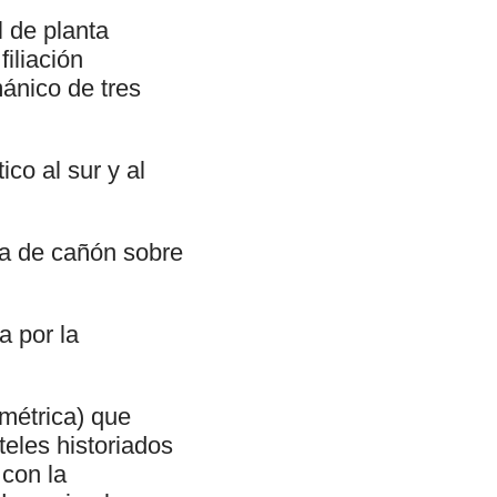
 de planta
iliación
mánico de tres
co al sur y al
da de cañón sobre
a por la
ométrica) que
teles historiados
 con la