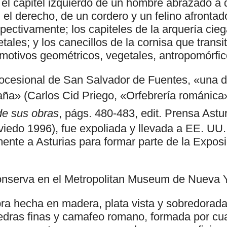
 el capitel izquierdo de un hombre abrazado a
el derecho, de un cordero y un felino afrontad
spectivamente; los capiteles de la arquería ci
tales; y los canecillos de la cornisa que transi
motivos geométricos, vegetales, antropomórfico
ocesional de San Salvador de Fuentes, «una 
ña» (Carlos Cid Priego, «Orfebrería románica
de sus obras
, págs. 480-483, edit. Prensa Astu
edo 1996), fue expoliada y llevada a EE. UU.
ente a Asturias para formar parte de la Expos
onserva en el Metropolitan Museum de Nueva Y
bra hecha en madera, plata vista y sobredorada
edras finas y camafeo romano, formada por cua