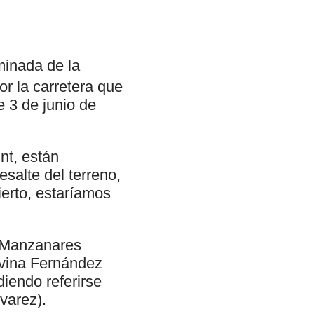
minada de la
or la carretera que
 3 de junio de
nt, están
salte del terreno,
erto, estaríamos
n Manzanares
elvina Fernández
iendo referirse
varez).