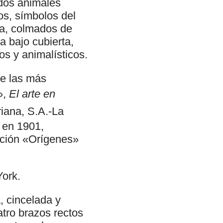
 dos animales
os, símbolos del
ega, colmados de
ta bajo cubierta,
s y animalísticos.
de las más
»,
El arte en
riana, S.A.-La
 en 1901,
ición «Orígenes»
ork.
, cincelada y
tro brazos rectos