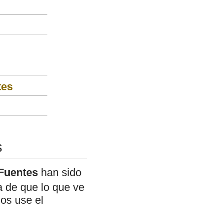
tes
s
 Fuentes
han sido
a de que lo que ve
mos use el