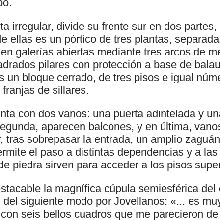
po.
nta irregular, divide su frente sur en dos partes
e ellas es un pórtico de tres plantas, separad
s en galerías abiertas mediante tres arcos de m
adrados pilares con protección a base de bala
es un bloque cerrado, de tres pisos e igual núm
 franjas de sillares.
enta con dos vanos: una puerta adintelada y un
segunda, aparecen balcones, y en última, van
rior, tras sobrepasar la entrada, un amplio zaguá
ermite el paso a distintas dependencias y a las 
e piedra sirven para acceder a los pisos super
estacable la magnífica cúpula semiesférica del
to del siguiente modo por Jovellanos: «... es mu
, con seis bellos cuadros que me parecieron de