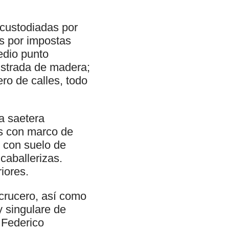
, custodiadas por
as por impostas
edio punto
ustrada de madera;
ero de calles, todo
a saetera
os con marco de
n con suelo de
caballerizas.
iores.
 crucero, así como
y singulare de
 Federico