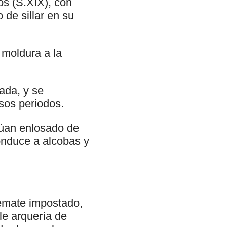
os (S.XIX), con
de sillar en su
moldura a la
ada, y se
sos periodos.
gúan enlosado de
conduce a alcobas y
remate impostado,
le arquería de