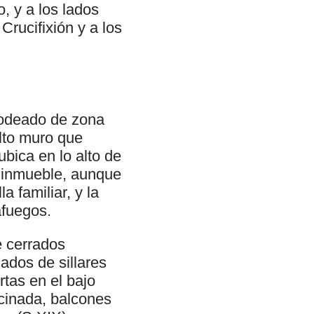
, y a los lados
rucifixión y a los
 rodeado de zona
lto muro que
ubica en lo alto de
el inmueble, aunque
a familiar, y la
afuegos.
e cerrados
cados de sillares
tas en el bajo
ocinada, balcones