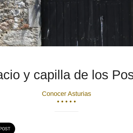
acio y capilla de los Po
Conocer Asturias
• • • • •
POST