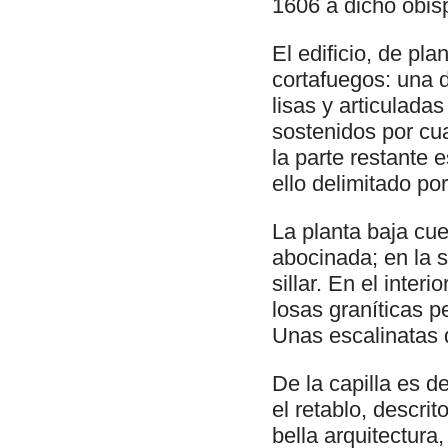
1606 a dicho obis
El edificio, de pla
cortafuegos: una d
lisas y articulada
sostenidos por cu
la parte restante 
ello delimitado por
La planta baja cu
abocinada; en la 
sillar. En el inte
losas graníticas p
Unas escalinatas d
De la capilla es d
el retablo, descri
bella arquitectura