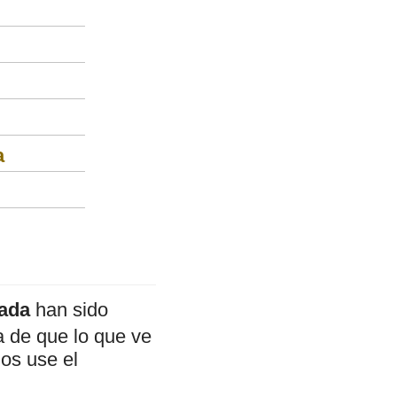
a
sada
han sido
a de que lo que ve
mos use el