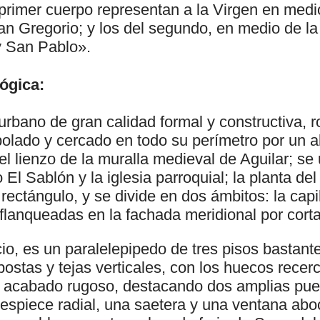
primer cuerpo representan a la Virgen en medio
 Gregorio; y los del segundo, en medio de la C
y San Pablo».
ógica:
 urbano de gran calidad formal y constructiva,
bolado y cercado en todo su perímetro por un a
l lienzo de la muralla medieval de Aguilar; se 
o El Sablón y la iglesia parroquial; la planta d
l rectángulo, y se divide en dos ámbitos: la capill
 flanqueadas en la fachada meridional por cort
io, es un paralelepipedo de tres pisos bastant
postas y tejas verticales, con los huecos recer
 acabado rugoso, destacando dos amplias puer
despiece radial, una saetera y una ventana ab