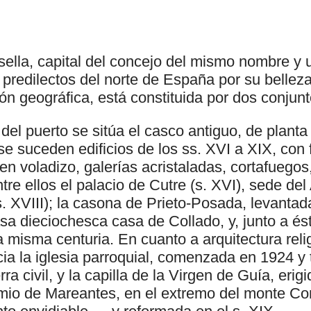
sella, capital del concejo del mismo nombre y 
s predilectos del norte de España por su belleza
ión geográfica, está constituida por dos conjun
 y del puerto se sitúa el casco antiguo, de planta 
e suceden edificios de los ss. XVI a XIX, con 
en voladizo, galerías acristaladas, cortafuego
entre ellos el palacio de Cutre (s. XVI), sede de
. XVIII); la casona de Prieto-Posada, levantada
a dieciochesca casa de Collado, y, junto a ést
a misma centuria. En cuanto a arquitectura reli
cia la iglesia parroquial, comenzada en 1924 y
a civil, y la capilla de la Virgen de Guía, erigi
io de Mareantes, en el extremo del monte Cor