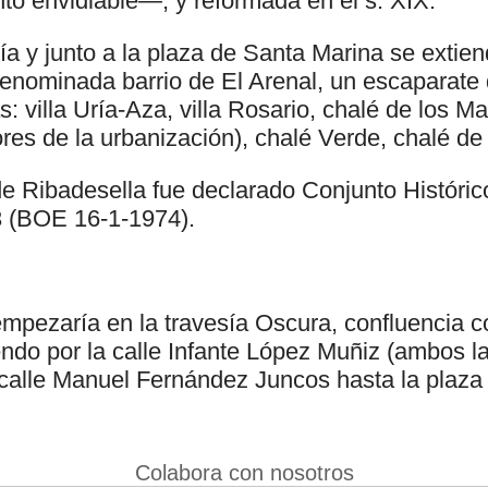
 envidiable—, y reformada en el s. XIX.
 ría y junto a la plaza de Santa Marina se extie
denominada barrio de El Arenal, un escaparate
: villa Uría-Aza, villa Rosario, chalé de los 
res de la urbanización), chalé Verde, chalé de 
de Ribadesella fue declarado Conjunto Históric
3 (BOE 16-1-1974).
mpezaría en la travesía Oscura, confluencia co
ndo por la calle Infante López Muñiz (ambos la
 calle Manuel Fernández Juncos hasta la plaza d
Colabora con nosotros