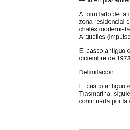
—un emplazamiento
Al otro lado de la
zona residencial 
chalés modernistas
Argüelles (impulso
El casco antiguo 
diciembre de 197
Delimitación
El casco antiguo e
Trasmarina, siguie
continuaría por la