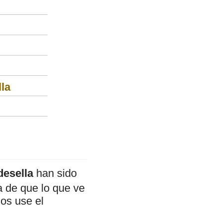
la
desella
han sido
a de que lo que ve
mos use el