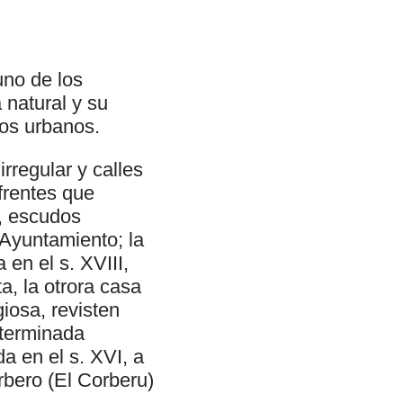
uno de los
 natural y su
tos urbanos.
irregular y calles
frentes que
s, escudos
l Ayuntamiento; la
 en el s. XVIII,
a, la otrora casa
giosa, revisten
 terminada
da en el s. XVI, a
bero (El Corberu)