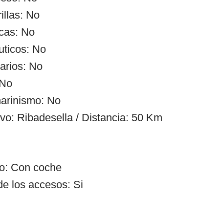
illas: No
cas: No
uticos: No
arios: No
 No
arinismo: No
ivo: Ribadesella / Distancia: 50 Km
so: Con coche
de los accesos: Si