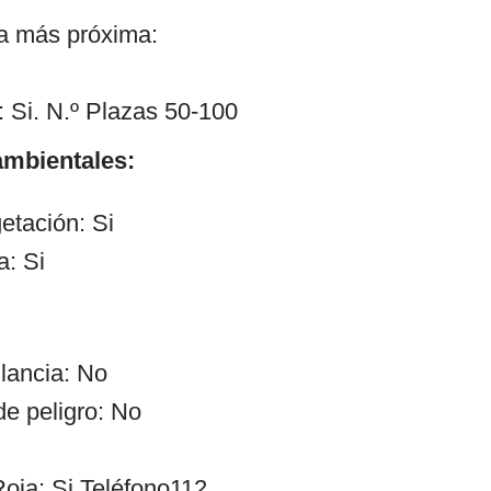
ía más próxima:
 Si. N.º Plazas 50-100
mbientales:
etación: Si
a: Si
ilancia: No
de peligro: No
oja: Si Teléfono112