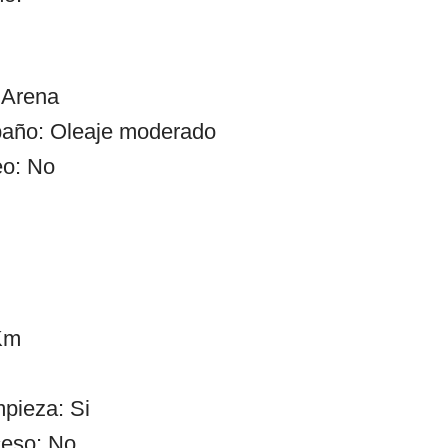
 Arena
baño: Oleaje moderado
eo: No
 Km
mpieza: Si
ceso: No