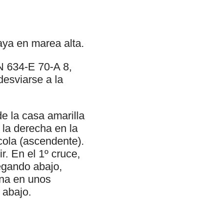
aya en marea alta.
N 634-E 70-A 8,
desviarse a la
de la casa amarilla
 la derecha en la
cola (ascendente).
r. En el 1º cruce,
legando abajo,
ina en unos
 abajo.