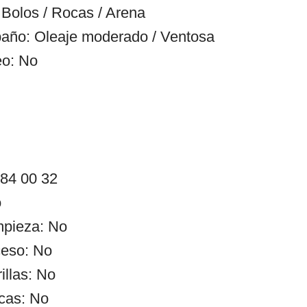
Bolos / Rocas / Arena
año: Oleaje moderado / Ventosa
eo: No
 84 00 32
o
impieza: No
ceso: No
illas: No
cas: No