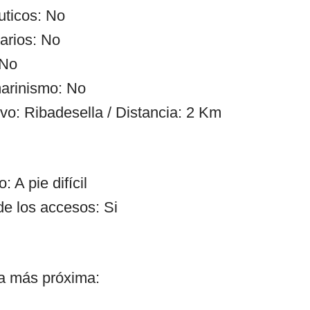
uticos: No
arios: No
 No
arinismo: No
vo: Ribadesella / Distancia: 2 Km
 A pie difícil
de los accesos: Si
ía más próxima: