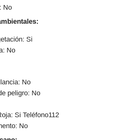
: No
mbientales:
etación: Si
a: No
ilancia: No
de peligro: No
oja: Si Teléfono112
mento: No
cano: