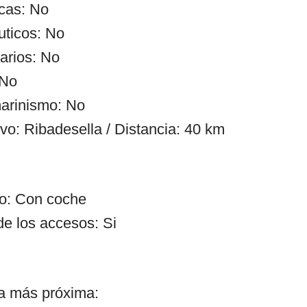
cas: No
uticos: No
arios: No
 No
arinismo: No
vo: Ribadesella / Distancia: 40 km
so: Con coche
de los accesos: Si
ía más próxima: