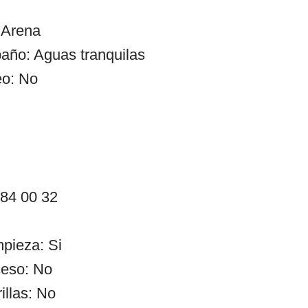
 Arena
año: Aguas tranquilas
eo: No
 84 00 32
mpieza: Si
ceso: No
illas: No