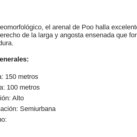
omorfológico, el arenal de Poo halla excelente
derecho de la larga y angosta ensenada que form
ura.
generales:
a: 150 metros
a: 100 metros
ón: Alto
zación: Semiurbana
mo: