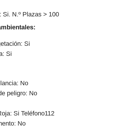
 Si. N.º Plazas > 100
mbientales:
etación: Si
a: Si
ilancia: No
de peligro: No
oja: Si Teléfono112
mento: No