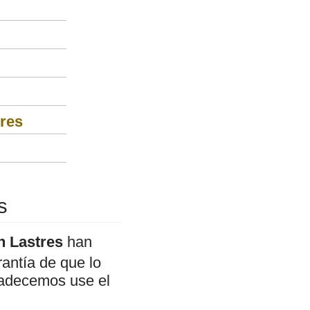
tres
s
n Lastres
han
antía de que lo
gradecemos use el