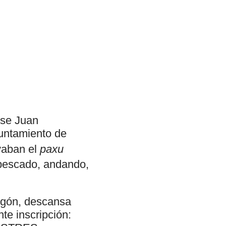
nse Juan
yuntamiento de
vaban el
paxu
 pescado, andando,
rigón, descansa
te inscripción: