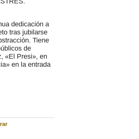
ASTRES.
inua dedicación a
to tras jubilarse
stracción. Tiene
públicos de
, «El Presi», en
ia» en la entrada
rar