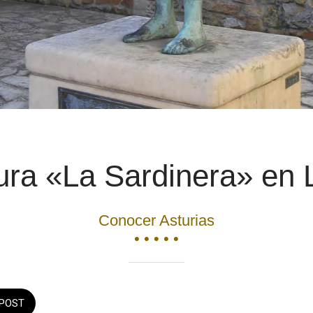
ura «La Sardinera» en 
Conocer Asturias
• • • • •
POST