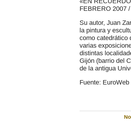
«EN RECUERDO 
FEBRERO 2007 
Su autor, Juan Zar
la pintura y escult
como catedrático 
varias exposicion
distintas localida
Gijón (barrio del 
de la antigua Univ
Fuente: EuroWeb 
Not