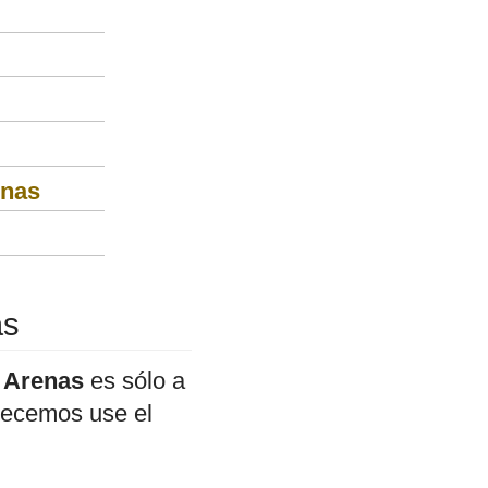
enas
as
- Arenas
es sólo a
adecemos use el