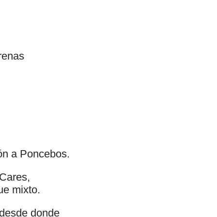
Arenas
ión a Poncebos.
 Cares,
ue mixto.
, desde donde