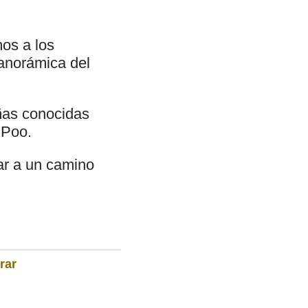
mos a los
anorámica del
ñas conocidas
 Poo.
ar a un camino
rar