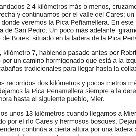
andados 2,4 kilómetros más o menos, cruzamos
recha y continuamos por el valle del Cares; u
 donde veremos la Pica Peñamellera. En este 
sia de San Pedro. Un poco más adelante, giramo
 de Bores, situado en la ladera de la Pica Peñ
 kilómetro 7, habiendo pasado antes por Robr
o por un camino hormigonado que está a la izq
abañas tradicionales para llegar hasta la colla
s recorridos dos kilómetros y pocos metros m
y dejamos la Pica Peñamellera siempre a la der
hora hasta el siguiente pueblo, Mier.
s unos 13 kilómetros cuando llegamos a Mier,
do por el río Cares y hermosos bosques. Dejam
 sendero continúa a cierta altura por una ladera 