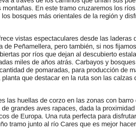
lleva a través de los caminos que unían sus pue
 montañas. En este tramo cruzaremos los ríos
 los bosques más orientales de la región y dis
rece vistas espectaculares desde las laderas d
a de Peñamellera, pero también, si nos fijamo
iertas por ríos que dejan al descubierto estala
adas miles de años atrás. Carbayos y bosques 
 cantidad de pomaradas, para producción de m
 planta que destacar en la ruta son las calzas d
s las huellas de corzo en las zonas con barro d
 de grandes aves rapaces, dada la proximidad 
cos de Europa. Una ruta perfecta para disfrutar 
ño tramo junto al río Cares que es mejor hacer