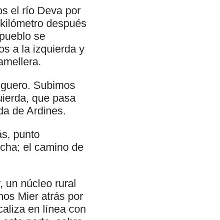
 el río Deva por
n kilómetro después
pueblo se
s a la izquierda y
amellera.
iguero. Subimos
uierda, que pasa
da de Ardines.
ás, punto
echa; el camino de
 un núcleo rural
os Mier atrás por
caliza en línea con