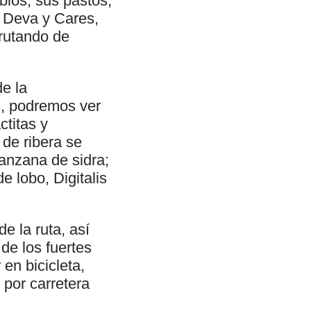
blos, sus pastos,
 Deva y Cares,
frutando de
e la
s, podremos ver
ctitas y
de ribera se
anzana de sidra;
e lobo, Digitalis
e la ruta, así
de los fuertes
en bicicleta,
 por carretera