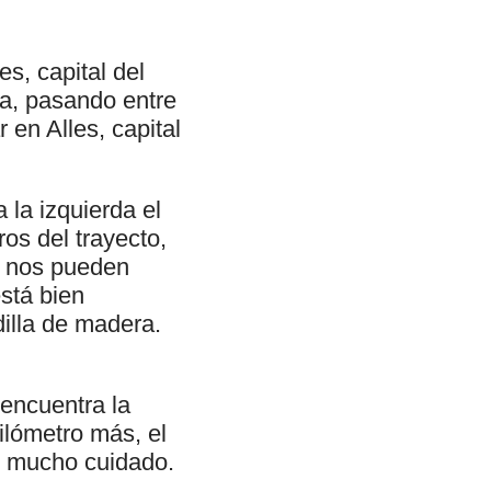
s, capital del
ra, pasando entre
 en Alles, capital
la izquierda el
os del trayecto,
e nos pueden
está bien
dilla de madera.
 encuentra la
kilómetro más, el
er mucho cuidado.