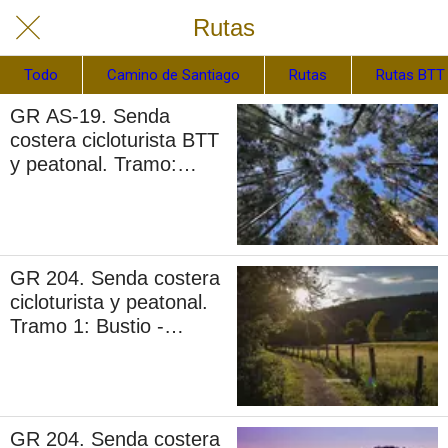
Rutas
Todo
Camino de Santiago
Rutas
Rutas BTT
GR AS-19. Senda
costera cicloturista BTT
y peatonal. Tramo:
Bustio - La Franca
GR 204. Senda costera
cicloturista y peatonal.
Tramo 1: Bustio -
Pendueles
GR 204. Senda costera